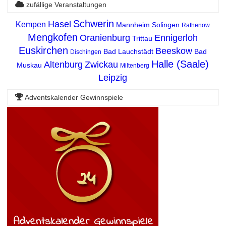
zufällige Veranstaltungen
Schwerin
Hasel
Kempen
Mannheim
Solingen
Rathenow
Mengkofen
Oranienburg
Ennigerloh
Trittau
Euskirchen
Beeskow
Bad Lauchstädt
Bad
Dischingen
Halle (Saale)
Altenburg
Zwickau
Muskau
Miltenberg
Leipzig
Adventskalender Gewinnspiele