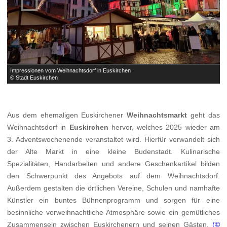
Impressionen vom Weihnachtsdorf in Euskirchen
I
© Stadt Euskirchen
©
Aus dem ehemaligen Euskirchener
Weihnachtsmarkt
geht das
Weihnachtsdorf in
Euskirchen
hervor, welches 2025 wieder am
3. Adventswochenende veranstaltet wird. Hierfür verwandelt sich
der Alte Markt in eine kleine Budenstadt. Kulinarische
Spezialitäten, Handarbeiten und andere Geschenkartikel bilden
den Schwerpunkt des Angebots auf dem Weihnachtsdorf.
Außerdem gestalten die örtlichen Vereine, Schulen und namhafte
Künstler ein buntes Bühnenprogramm und sorgen für eine
besinnliche vorweihnachtliche Atmosphäre sowie ein gemütliches
Zusammensein zwischen Euskirchenern und seinen Gästen.
(©