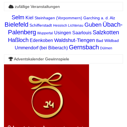
zufällige Veranstaltungen
Selm
Kiel
Steinhagen (Vorpommern)
Garching a. d. Alz
Bielefeld
Übach-
Guben
Schifferstadt
Hessisch Lichtenau
Palenberg
Salzkotten
Usingen
Saarlouis
Wuppertal
Haßloch
Waldshut-Tiengen
Edenkoben
Bad Wildbad
Gernsbach
Ummendorf (bei Biberach)
Dülmen
Adventskalender Gewinnspiele