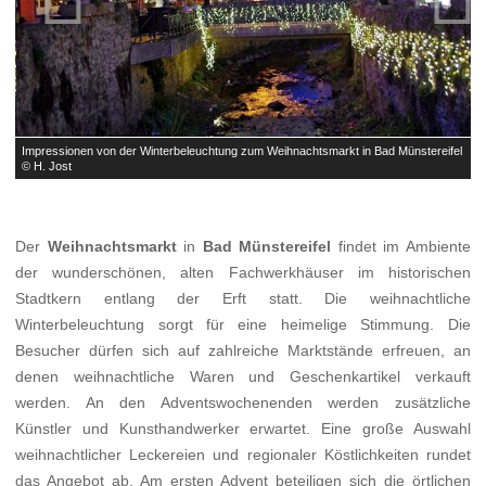
el
Impressionen von der Winterbeleuchtung zum Weihnachtsmarkt in Bad Münstereifel
I
© H. Jost
©
Der
Weihnachtsmarkt
in
Bad Münstereifel
findet im Ambiente
der wunderschönen, alten Fachwerkhäuser im historischen
Stadtkern entlang der Erft statt. Die weihnachtliche
Winterbeleuchtung sorgt für eine heimelige Stimmung. Die
Besucher dürfen sich auf zahlreiche Marktstände erfreuen, an
denen weihnachtliche Waren und Geschenkartikel verkauft
werden. An den Adventswochenenden werden zusätzliche
Künstler und Kunsthandwerker erwartet. Eine große Auswahl
weihnachtlicher Leckereien und regionaler Köstlichkeiten rundet
das Angebot ab. Am ersten Advent beteiligen sich die örtlichen