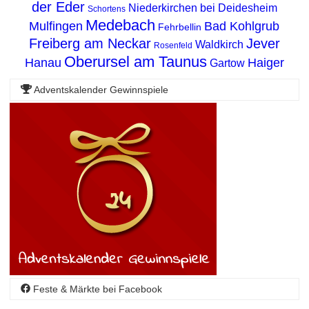
der Eder
Niederkirchen bei Deidesheim
Schortens
Medebach
Mulfingen
Bad Kohlgrub
Fehrbellin
Freiberg am Neckar
Jever
Waldkirch
Rosenfeld
Oberursel am Taunus
Hanau
Haiger
Gartow
Adventskalender Gewinnspiele
Feste & Märkte bei Facebook