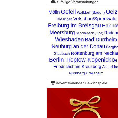
zufällige Veranstaltungen
Gefell
Uelz
Mölln
Walldorf (Baden)
Vetschau/Spreewald
Trossingen
Freiburg im Breisgau
Hanno
Meersburg
Radeb
Schönebeck (Elbe)
Wiesbaden
Bad Dürrheim
Neuburg an der Donau
Bergis
Rottenburg am Necka
Gladbach
Berlin Treptow-Köpenick
Ber
Friedrichshain-Kreuzberg
Altdorf be
Nürnberg
Crailsheim
Adventskalender Gewinnspiele