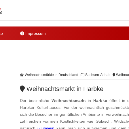
te
Impressum
Weihnachtsmärkte in Deutschland
Sachsen-Anhalt
Weihnac
Weihnachtsmarkt in Harbke
Der besinnliche
Weihnachtsmarkt
in
Harbke
öffnet in 
Harbker Kulturhauses. Vor der weihnachtlich geschmückt
sich die Besucher im gemütlichen Ambiente in vorweihnach
zahlreichen warmen Köstlichkeiten wie Gulasch, Wildsc
natürlich
Glühwein
kann man sich aufwärmen und dem we