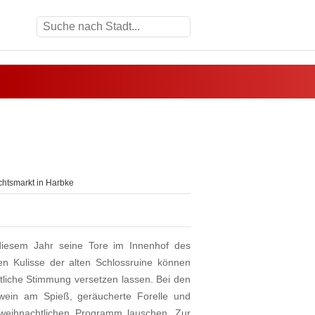
htsmarkt in Harbke
diesem Jahr seine Tore im Innenhof des
en Kulisse der alten Schlossruine können
tliche Stimmung versetzen lassen. Bei den
hwein am Spieß, geräucherte Forelle und
ihnachtlichen Programm lauschen. Zur