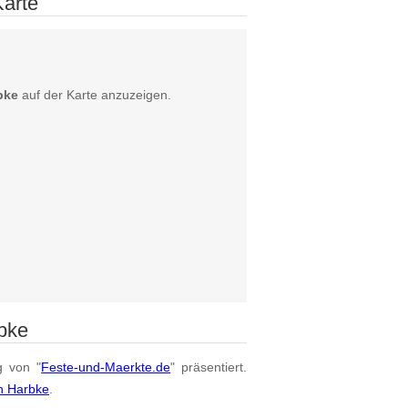
Karte
bke
auf der Karte anzuzeigen.
bke
g von "
Feste-und-Maerkte.de
" präsentiert.
n Harbke
.