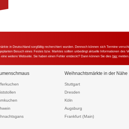
märkte in Deutschland sorgfältig recherchiert wurden. Dennoch können sich Termine versc
m geplanten Besuch eines Festes bzw. Marktes sollten unbedingt aktuelle Informationen des Ve
h eine weitere Webseite. Sie haben einen Fehler entdeckt? Dann können Sie dies
hier
melden
umenschmaus
Weihnachtsmärkte in der Nähe
fferkuchen
Stuttgart
iststollen
Dresden
umkuchen
Köln
hwein
Augsburg
hnachtsgans
Frankfurt (Main)