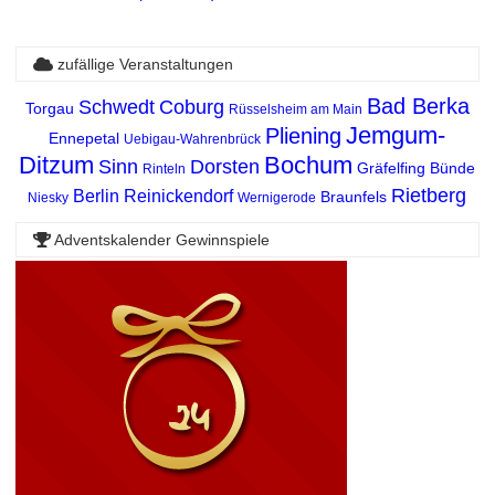
zufällige Veranstaltungen
Bad Berka
Schwedt
Coburg
Torgau
Rüsselsheim am Main
Jemgum-
Pliening
Ennepetal
Uebigau-Wahrenbrück
Ditzum
Bochum
Sinn
Dorsten
Gräfelfing
Bünde
Rinteln
Rietberg
Berlin Reinickendorf
Braunfels
Niesky
Wernigerode
Adventskalender Gewinnspiele