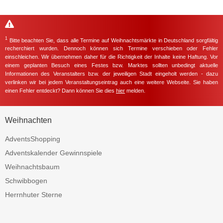
1
Bitte beachten Sie, dass alle Termine auf Weihnachtsmärkte in Deutschland sorgfältig
recherchiert wurden. Dennoch können sich Termine verschieben oder Fehler
einschleichen. Wir übernehmen daher für die Richtigkeit der Inhalte keine Haftung. Vor
einem geplanten Besuch eines Festes bzw. Marktes sollten unbedingt aktuelle
Informationen des Veranstalters bzw. der jeweiligen Stadt eingeholt werden - dazu
verlinken wir bei jedem Veranstaltungseintrag auch eine weitere Webseite. Sie haben
einen Fehler entdeckt? Dann können Sie dies
hier
melden.
Weihnachten
AdventsShopping
Adventskalender Gewinnspiele
Weihnachtsbaum
Schwibbogen
Herrnhuter Sterne