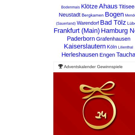
Ahaus
Klötze
Titisee
Bodenmais
Bogen
Neustadt
Bergkamen
Mend
Bad Tölz
Warendorf
Lüb
(Sauerland)
Frankfurt (Main)
Hamburg N
Paderborn
Grafenhausen
Kaiserslautern
Köln
Lilienthal
Herleshausen
Tauch
Engen
Adventskalender Gewinnspiele