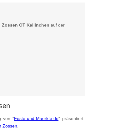
n Zossen OT Kallinchen
auf der
.
ssen
g von "
Feste-und-Maerkte.de
" präsentiert.
on Zossen
.