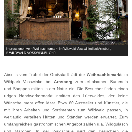


Impressionen vom Weihnachtsmarkt im Wildwald Vosswinkel bei Arnsberg
I
© WILDWALD VOSSWINKEL GbR
©
Abseits vom Trubel der Großstadt lädt der
Weihnachtsmarkt
im
Wildpark Vosswinkel bei
Arnsberg
zum erholsamen Bummeln
und Shoppen mitten in der Natur ein. Die Besucher finden einen
urigen Handwerkermarkt inmitten des Lüerwaldes, der keine
Wünsche mehr offen lässt. Etwa 60 Aussteller und Künstler, die
mit ihren Arbeiten und Sortimenten zum Wildwald passen, in
weitläufig verteilten Hütten und Ständen werden erwartet. Zum
umfangreichen gastronomischen Angebot zählen u.a. Wildgulasch
und Maronen. In der Waldschule wird den Besuchern die