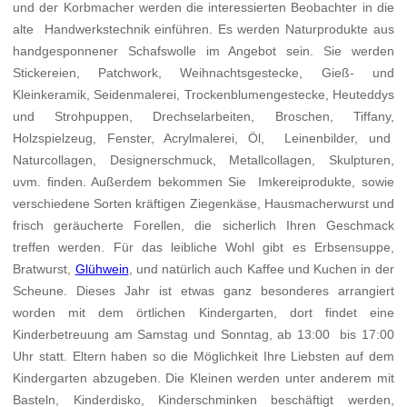
und der Korbmacher werden die interessierten Beobachter in die
alte Handwerkstechnik einführen. Es werden Naturprodukte aus
handgesponnener Schafswolle im Angebot sein. Sie werden
Stickereien, Patchwork, Weihnachtsgestecke, Gieß- und
Kleinkeramik, Seidenmalerei, Trockenblumengestecke, Heuteddys
und Strohpuppen, Drechselarbeiten, Broschen, Tiffany,
Holzspielzeug, Fenster, Acrylmalerei, Öl, Leinenbilder, und
Naturcollagen, Designerschmuck, Metallcollagen, Skulpturen,
uvm. finden. Außerdem bekommen Sie Imkereiprodukte, sowie
verschiedene Sorten kräftigen Ziegenkäse, Hausmacherwurst und
frisch geräucherte Forellen, die sicherlich Ihren Geschmack
treffen werden. Für das leibliche Wohl gibt es Erbsensuppe,
Bratwurst,
Glühwein
, und natürlich auch Kaffee und Kuchen in der
Scheune. Dieses Jahr ist etwas ganz besonderes arrangiert
worden mit dem örtlichen Kindergarten, dort findet eine
Kinderbetreuung am Samstag und Sonntag, ab 13:00 bis 17:00
Uhr statt. Eltern haben so die Möglichkeit Ihre Liebsten auf dem
Kindergarten abzugeben. Die Kleinen werden unter anderem mit
Basteln, Kinderdisko, Kinderschminken beschäftigt werden,