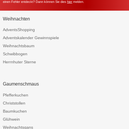
einen Fehler entdeckt? Dann können Sie dies
hier
melden.
Weihnachten
AdventsShopping
Adventskalender Gewinnspiele
Weihnachtsbaum
Schwibbogen
Herrnhuter Sterne
Gaumenschmaus
Pfefferkuchen
Christstollen
Baumkuchen
Glühwein
Weihnachtsgans