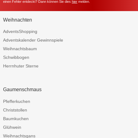
einen Fehler entdeckt? Dann können Sie dies
hier
melden.
Weihnachten
AdventsShopping
Adventskalender Gewinnspiele
Weihnachtsbaum
Schwibbogen
Herrnhuter Sterne
Gaumenschmaus
Pfefferkuchen
Christstollen
Baumkuchen
Glühwein
Weihnachtsgans