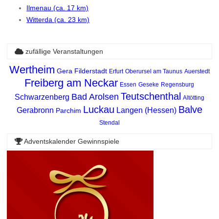
Ilmenau (ca. 17 km)
Witterda (ca. 23 km)
zufällige Veranstaltungen
Wertheim
Gera
Filderstadt
Erfurt
Oberursel am Taunus
Auerstedt
Freiberg am Neckar
Essen
Geseke
Regensburg
Teutschenthal
Bad Arolsen
Schwarzenberg
Altötting
Luckau
Balve
Gerabronn
Langen (Hessen)
Parchim
Stendal
Adventskalender Gewinnspiele