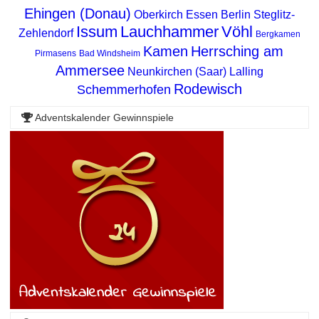
Ehingen (Donau)
Oberkirch
Essen
Berlin Steglitz-
Issum
Lauchhammer
Vöhl
Zehlendorf
Bergkamen
Kamen
Herrsching am
Pirmasens
Bad Windsheim
Ammersee
Neunkirchen (Saar)
Lalling
Rodewisch
Schemmerhofen
Adventskalender Gewinnspiele