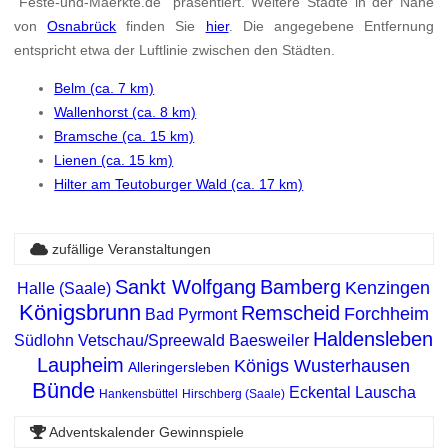
"Feste-und-Maerkte.de" präsentiert. Weitere Städte in der Nähe
von
Osnabrück
finden Sie
hier
. Die angegebene Entfernung
entspricht etwa der Luftlinie zwischen den Städten.
Belm (ca. 7 km)
Wallenhorst (ca. 8 km)
Bramsche (ca. 15 km)
Lienen (ca. 15 km)
Hilter am Teutoburger Wald (ca. 17 km)
zufällige Veranstaltungen
Sankt Wolfgang
Bamberg
Kenzingen
Halle (Saale)
Königsbrunn
Remscheid
Forchheim
Bad Pyrmont
Haldensleben
Südlohn
Vetschau/Spreewald
Baesweiler
Laupheim
Königs Wusterhausen
Alleringersleben
Bünde
Eckental
Lauscha
Hankensbüttel
Hirschberg (Saale)
Adventskalender Gewinnspiele