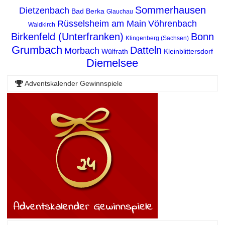
Sommerhausen
Dietzenbach
Bad Berka
Glauchau
Rüsselsheim am Main
Vöhrenbach
Waldkirch
Birkenfeld (Unterfranken)
Bonn
Klingenberg (Sachsen)
Grumbach
Datteln
Morbach
Wülfrath
Kleinblittersdorf
Diemelsee
Adventskalender Gewinnspiele