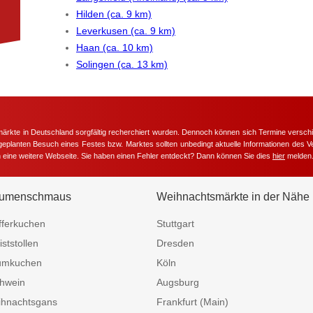
Hilden (ca. 9 km)
Leverkusen (ca. 9 km)
Haan (ca. 10 km)
Solingen (ca. 13 km)
märkte in Deutschland sorgfältig recherchiert wurden. Dennoch können sich Termine versc
m geplanten Besuch eines Festes bzw. Marktes sollten unbedingt aktuelle Informationen des Ve
h eine weitere Webseite. Sie haben einen Fehler entdeckt? Dann können Sie dies
hier
melden
umenschmaus
Weihnachtsmärkte in der Nähe
fferkuchen
Stuttgart
iststollen
Dresden
umkuchen
Köln
hwein
Augsburg
hnachtsgans
Frankfurt (Main)