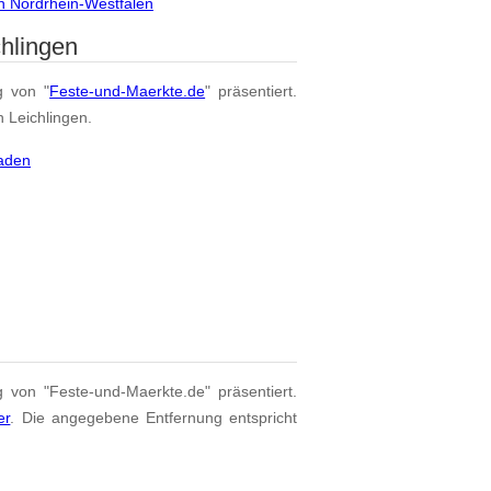
in Nordrhein-Westfalen
hlingen
g von "
Feste-und-Maerkte.de
" präsentiert.
n Leichlingen.
laden
g von "Feste-und-Maerkte.de" präsentiert.
er
. Die angegebene Entfernung entspricht