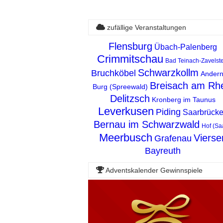
zufällige Veranstaltungen
Flensburg
Übach-Palenberg
Crimmitschau
Bad Teinach-Zavelste
Schwarzkollm
Bruchköbel
Ander
Breisach am Rh
Burg (Spreewald)
Delitzsch
Kronberg im Taunus
Leverkusen
Piding
Saarbrück
Bernau im Schwarzwald
Hof (Sa
Meerbusch
Vierse
Grafenau
Bayreuth
Adventskalender Gewinnspiele