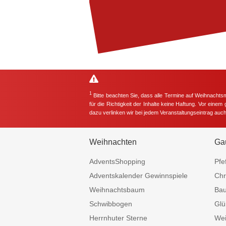
1
Bitte beachten Sie, dass alle Termine auf Weihnachts
für die Richtigkeit der Inhalte keine Haftung. Vor eine
dazu verlinken wir bei jedem Veranstaltungseintrag auc
Weihnachten
Ga
AdventsShopping
Pfe
Adventskalender Gewinnspiele
Chr
Weihnachtsbaum
Ba
Schwibbogen
Glü
Herrnhuter Sterne
Wei