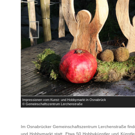

Impressionen vom Kunst- und Hobbymarkt in Osnabrück
© Gemeinschaftszentrum Lerchenstraße
Im Osnabrücker Gemeinschaftszentrum Lerchenstraße findet
und Hobbymarkt statt. Etwa 50 Hobbykünstler und Künstler