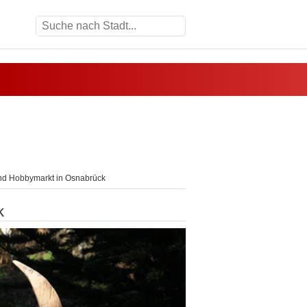
nd Hobbymarkt in Osnabrück
k