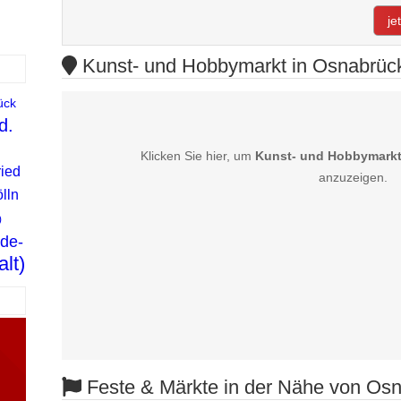
je
Kunst- und Hobbymarkt in Osnabrück
ück
d.
Klicken Sie hier, um
Kunst- und Hobbymarkt
ied
anzuzeigen.
lln
)
lde-
lt)
Feste & Märkte in der Nähe von Os