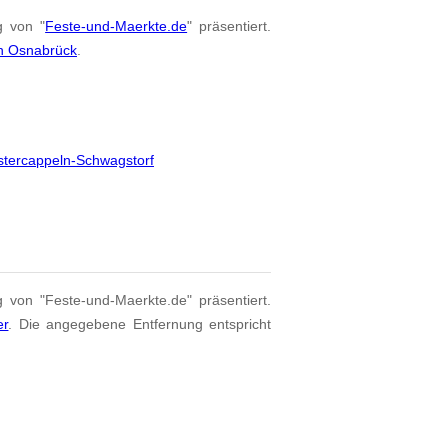
g von "
Feste-und-Maerkte.de
" präsentiert.
on Osnabrück
.
stercappeln-Schwagstorf
g von "Feste-und-Maerkte.de" präsentiert.
er
. Die angegebene Entfernung entspricht