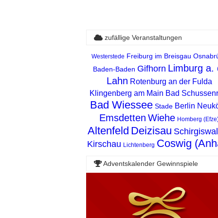
zufällige Veranstaltungen
Freiburg im Breisgau
Osnabr
Westerstede
Limburg a. 
Gifhorn
Baden-Baden
Lahn
Rotenburg an der Fulda
Klingenberg am Main
Bad Schussenr
Bad Wiessee
Berlin Neukö
Stade
Emsdetten
Wiehe
Homberg (Efze
Altenfeld
Deizisau
Schirgiswa
Coswig (Anha
Kirschau
Lichtenberg
Adventskalender Gewinnspiele