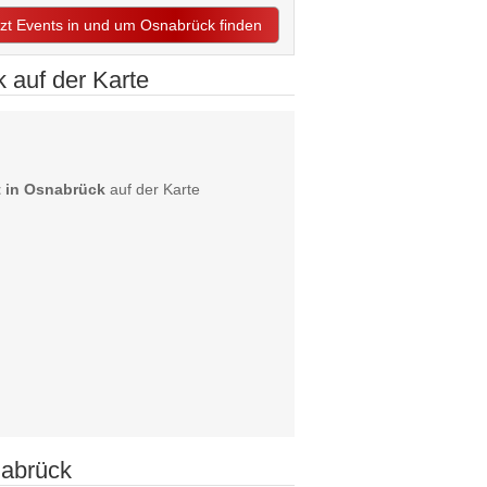
tzt Events in und um Osnabrück finden
 auf der Karte
 in Osnabrück
auf der Karte
nabrück