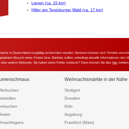
Lienen (ca. 15 km)
Hilter am Teutoburger Wald (ca. 17 km)
märkte in Deutschland sorgfältig recherchiert wurden. Dennoch können sich Termine versc
m geplanten Besuch eines Festes bzw. Marktes sollten unbedingt aktuelle Informationen des Ve
h eine weitere Webseite. Sie haben einen Fehler entdeckt? Dann können Sie dies
hier
melden
umenschmaus
Weihnachtsmärkte in der Nähe
fferkuchen
Stuttgart
iststollen
Dresden
umkuchen
Köln
hwein
Augsburg
hnachtsgans
Frankfurt (Main)