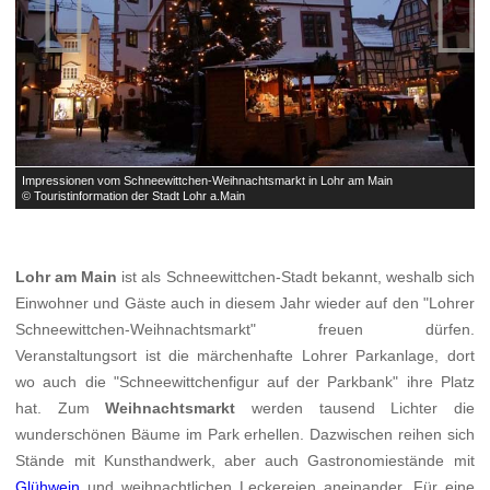


Impressionen vom Schneewittchen-Weihnachtsmarkt in Lohr am Main
I
© Touristinformation der Stadt Lohr a.Main
©
Lohr am Main
ist als Schneewittchen-Stadt bekannt, weshalb sich
Einwohner und Gäste auch in diesem Jahr wieder auf den "Lohrer
Schneewittchen-Weihnachtsmarkt" freuen dürfen.
Veranstaltungsort ist die märchenhafte Lohrer Parkanlage, dort
wo auch die "Schneewittchenfigur auf der Parkbank" ihre Platz
hat. Zum
Weihnachtsmarkt
werden tausend Lichter die
wunderschönen Bäume im Park erhellen. Dazwischen reihen sich
Stände mit Kunsthandwerk, aber auch Gastronomiestände mit
Glühwein
und weihnachtlichen Leckereien aneinander. Für eine