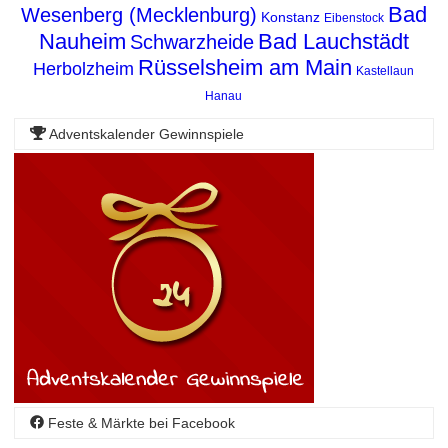
Bad
Wesenberg (Mecklenburg)
Konstanz
Eibenstock
Nauheim
Bad Lauchstädt
Schwarzheide
Rüsselsheim am Main
Herbolzheim
Kastellaun
Hanau
Adventskalender Gewinnspiele
Feste & Märkte bei Facebook