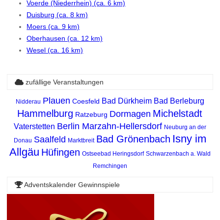
Voerde (Niederrhein) (ca. 6 km)
Duisburg (ca. 8 km)
Moers (ca. 9 km)
Oberhausen (ca. 12 km)
Wesel (ca. 16 km)
zufällige Veranstaltungen
Plauen
Bad Dürkheim
Bad Berleburg
Coesfeld
Nidderau
Hammelburg
Michelstadt
Dormagen
Ratzeburg
Berlin Marzahn-Hellersdorf
Vaterstetten
Neuburg an der
Isny im
Bad Grönenbach
Saalfeld
Donau
Marktbreit
Allgäu
Hüfingen
Ostseebad Heringsdorf
Schwarzenbach a. Wald
Remchingen
Adventskalender Gewinnspiele