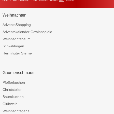
einen Fehler entdeckt? Dann können Sie dies
hier
melden.
Weihnachten
AdventsShopping
Adventskalender Gewinnspiele
Weihnachtsbaum
Schwibbogen
Herrnhuter Sterne
Gaumenschmaus
Pfefferkuchen
Christstollen
Baumkuchen
Glühwein
Weihnachtsgans