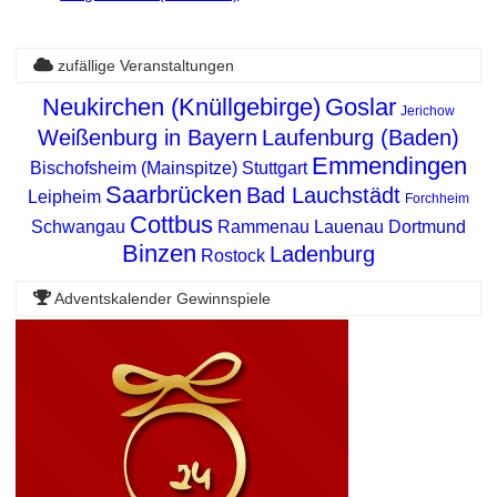
zufällige Veranstaltungen
Neukirchen (Knüllgebirge)
Goslar
Jerichow
Weißenburg in Bayern
Laufenburg (Baden)
Emmendingen
Bischofsheim (Mainspitze)
Stuttgart
Saarbrücken
Bad Lauchstädt
Leipheim
Forchheim
Cottbus
Schwangau
Rammenau
Lauenau
Dortmund
Binzen
Ladenburg
Rostock
Adventskalender Gewinnspiele