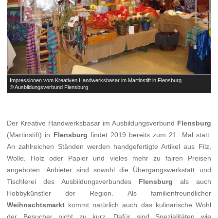


Impressionen vom Kreativen Handwerksbasar im Martinstift in Flensburg
I
© Ausbildungsverbund Flensburg
©
Der Kreative Handwerksbasar im Ausbildungsverbund
Flensburg
(Martinstift) in
Flensburg
findet 2019 bereits zum 21. Mal statt.
An zahlreichen Ständen werden handgefertigte Artikel aus Filz,
Wolle, Holz oder Papier und vieles mehr zu fairen Preisen
angeboten. Anbieter sind sowohl die Übergangswerkstatt und
Tischlerei des Ausbildungsverbundes
Flensburg
als auch
Hobbykünstler der Region. Als familienfreundlicher
Weihnachtsmarkt
kommt natürlich auch das kulinarische Wohl
der Besucher nicht zu kurz. Dafür sind Spezialitäten wie