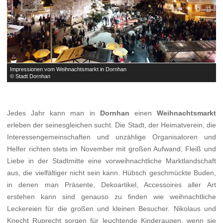
Impressionen vom Weihnachtsmarkt in Dornhan
I
© Stadt Dornhan
©
Jedes Jahr kann man in
Dornhan
einen
Weihnachtsmarkt
erleben der seinesgleichen sucht. Die Stadt, der Heimatverein, die
Interessengemeinschaften und unzählige Organisatoren und
Helfer richten stets im November mit großen Aufwand, Fleiß und
Liebe in der Stadtmitte eine vorweihnachtliche Marktlandschaft
aus, die vielfältiger nicht sein kann. Hübsch geschmückte Buden,
in denen man Präsente, Dekoartikel, Accessoires aller Art
erstehen kann sind genauso zu finden wie weihnachtliche
Leckereien für die großen und kleinen Besucher. Nikolaus und
Knecht Ruprecht sorgen für leuchtende Kinderaugen, wenn sie