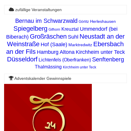
zufällige Veranstaltungen
Bernau im Schwarzwald
Herleshausen
Görlitz
Spiegelberg
Ummendorf (bei
Kreuztal
Gifhorn
Großräschen
Neustadt an der
Biberach)
Suhl
Weinstraße
Ebersbach
Hof (Saale)
Marktredwitz
an der Fils
Hamburg Altona
Kirchheim unter Teck
Düsseldorf
Senftenberg
Lichtenfels (Oberfranken)
Thalmässing
Kirchheim unter Teck
Adventskalender Gewinnspiele