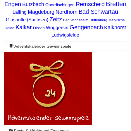
Bretten
Engen
Remscheid
Butzbach
Oberdischingen
Bad Schwartau
Magdeburg
Nordhorn
Lalling
Zeitz
Glashütte (Sachsen)
Bad Windsheim
Hüttenberg
Märkische
Kalkar
Gengenbach
Kalkhorst
Woggersin
Heide
Füssen
Ludwigsfelde
Adventskalender Gewinnspiele
Feste & Märkte bei Facebook