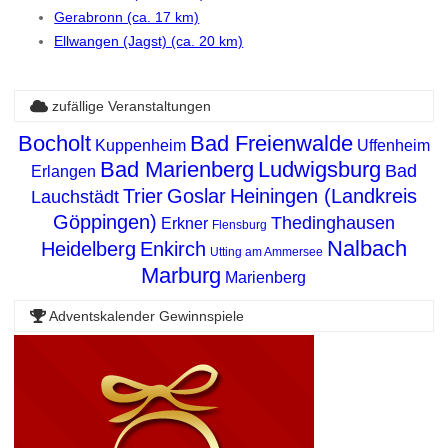
Gerabronn (ca. 17 km)
Ellwangen (Jagst) (ca. 20 km)
zufällige Veranstaltungen
Bocholt
Bad Freienwalde
Kuppenheim
Uffenheim
Bad Marienberg
Ludwigsburg
Bad
Erlangen
Trier
Goslar
Heiningen (Landkreis
Lauchstädt
Göppingen)
Thedinghausen
Erkner
Flensburg
Nalbach
Heidelberg
Enkirch
Utting am Ammersee
Marburg
Marienberg
Adventskalender Gewinnspiele