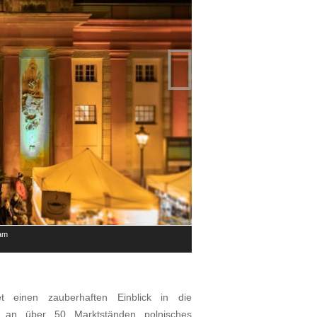

dam
Impressionen vom Polnischen Stern
© Daniel Klaucke
t einen zauberhaften Einblick in die
n an über 50 Marktständen polnisches