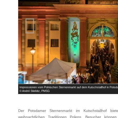

Impressionen vom Polnischen Sternenmarkt auf dem Kutschstallhof in Pots
© André Stiebitz, PMSG
Der Potsdamer Sternenmarkt im Kutschstallhof biete
weihnachtlichen Traditionen Polens. Besucher könne