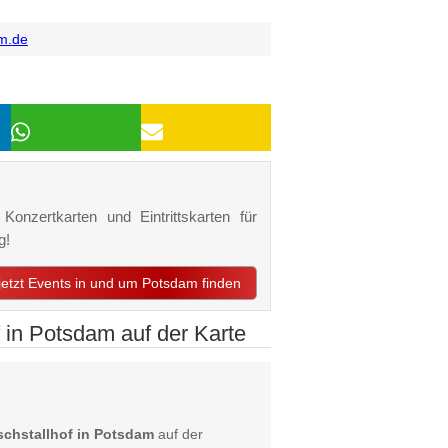
m.de
onzertkarten und Eintrittskarten für
g!
jetzt Events in und um Potsdam finden
 in Potsdam auf der Karte
schstallhof in Potsdam
auf der