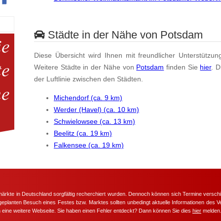
Städte in der Nähe von Potsdam
Diese Übersicht wird Ihnen mit freundlicher Unterstützun
Weitere Städte in der Nähe von
Potsdam
finden Sie
hier
. 
der Luftlinie zwischen den Städten.
Michendorf (ca. 9 km)
Werder (Havel) (ca. 10 km)
Schwielowsee (ca. 13 km)
Beelitz (ca. 19 km)
Falkensee (ca. 19 km)
märkte in Deutschland sorgfältig recherchiert wurden. Dennoch können sich Termine versc
m geplanten Besuch eines Festes bzw. Marktes sollten unbedingt aktuelle Informationen des Ve
h eine weitere Webseite. Sie haben einen Fehler entdeckt? Dann können Sie dies
hier
melden