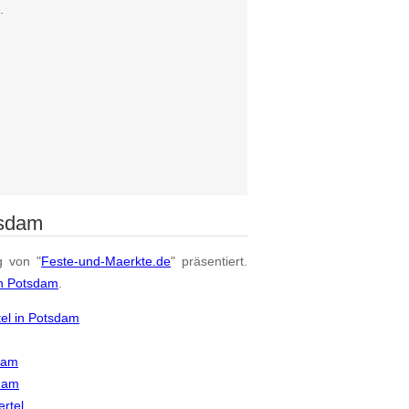
.
tsdam
g von "
Feste-und-Maerkte.de
" präsentiert.
on Potsdam
.
tel in Potsdam
dam
sdam
rtel