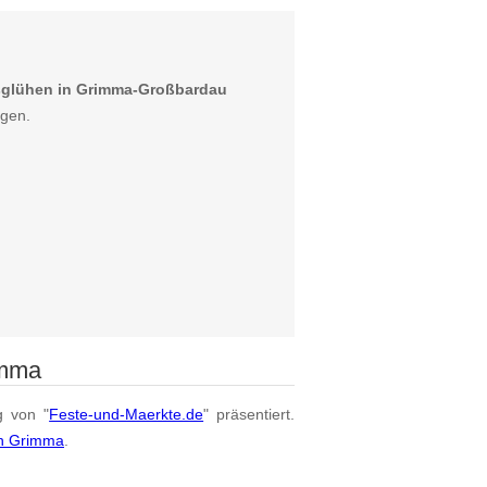
sglühen in Grimma-Großbardau
igen.
imma
g von "
Feste-und-Maerkte.de
" präsentiert.
on Grimma
.