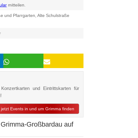
ular
mitteilen.
e und Pfarrgarten, Alte Schulstraße
r
onzertkarten und Eintrittskarten für
!
jetzt Events in und um Grimma finden
n Grimma-Großbardau auf