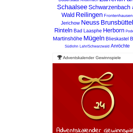
Schaalsee
Schwarzenbach 
Reilingen
Wald
Frontenhausen
Neuss
Brunsbütte
Jerichow
Rinteln
Herborn
Bad Laasphe
Pode
Mügeln
Martinshöhe
Blieskastel
B
Anröchte
Südlohn
Lahr/Schwarzwald
Adventskalender Gewinnspiele