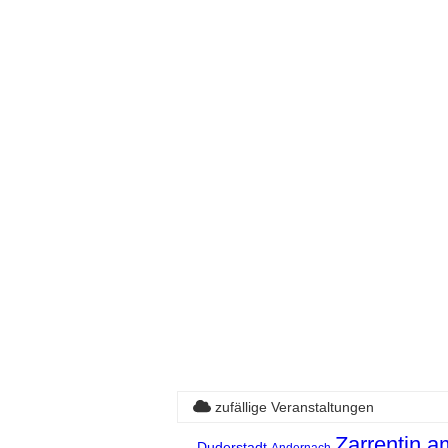
zufällige Veranstaltungen
Zarrentin a
Duderstadt
Andernach