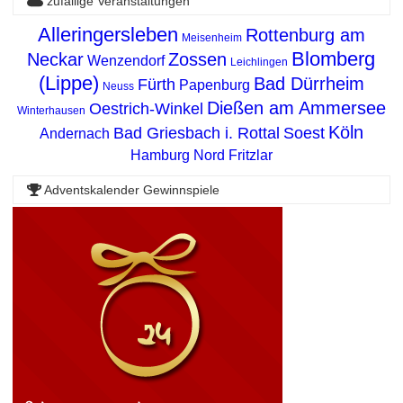
zufällige Veranstaltungen
Alleringersleben
Rottenburg am
Meisenheim
Blomberg
Neckar
Zossen
Wenzendorf
Leichlingen
(Lippe)
Bad Dürrheim
Fürth
Papenburg
Neuss
Dießen am Ammersee
Oestrich-Winkel
Winterhausen
Köln
Bad Griesbach i. Rottal
Soest
Andernach
Hamburg Nord
Fritzlar
Adventskalender Gewinnspiele