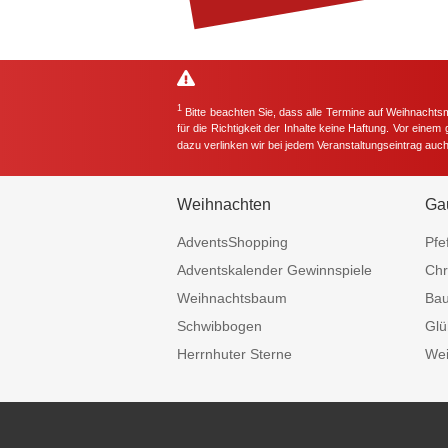
1
Bitte beachten Sie, dass alle Termine auf Weihnachts
für die Richtigkeit der Inhalte keine Haftung. Vor eine
dazu verlinken wir bei jedem Veranstaltungseintrag auc
Weihnachten
Ga
AdventsShopping
Pfe
Adventskalender Gewinnspiele
Chr
Weihnachtsbaum
Ba
Schwibbogen
Glü
Herrnhuter Sterne
Wei