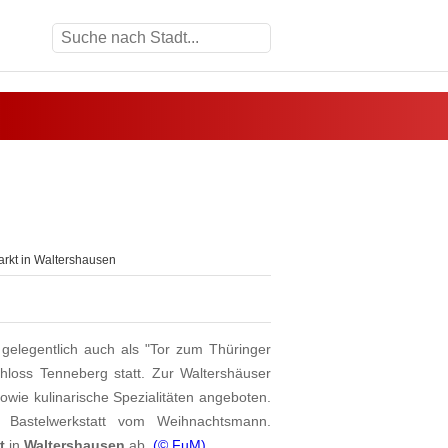
rkt in Waltershausen
 gelegentlich auch als "Tor zum Thüringer
chloss Tenneberg statt. Zur Waltershäuser
wie kulinarische Spezialitäten angeboten.
e Bastelwerkstatt vom Weihnachtsmann.
t
in
Waltershausen
ab.
(© FuM)