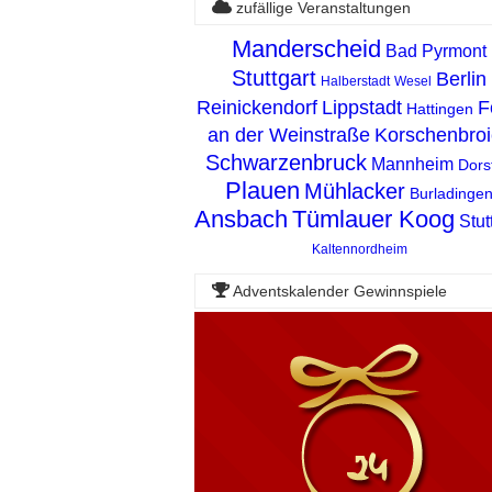
zufällige Veranstaltungen
Manderscheid
Bad Pyrmont
Stuttgart
Berlin
Halberstadt
Wesel
Reinickendorf
Lippstadt
F
Hattingen
an der Weinstraße
Korschenbroi
Schwarzenbruck
Mannheim
Dors
Plauen
Mühlacker
Burladinge
Ansbach
Tümlauer Koog
Stut
Kaltennordheim
Adventskalender Gewinnspiele