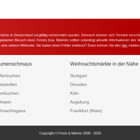
märkte in Deutschland sorgfältig recherchiert wurden. Dennoch können sich Termine versc
m geplanten Besuch eines Festes bzw. Marktes sollten unbedingt aktuelle Informationen des Ve
h eine weitere Webseite. Sie haben einen Fehler entdeckt? Dann können Sie dies
hier
melden
umenschmaus
Weihnachtsmärkte in der Nähe
fferkuchen
Stuttgart
iststollen
Dresden
umkuchen
Köln
hwein
Augsburg
hnachtsgans
Frankfurt (Main)
Copyright © Feste & Märkte 2008 - 2026