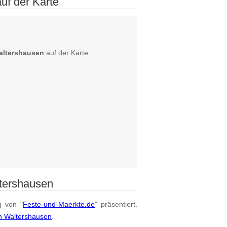
uf der Karte
altershausen
auf der Karte
tershausen
g von "
Feste-und-Maerkte.de
" präsentiert.
n Waltershausen
.