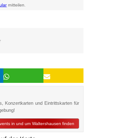
ular
mitteilen.
r
, Konzertkarten und Eintrittskarten für
gebung!
Events in und um Waltershausen finden