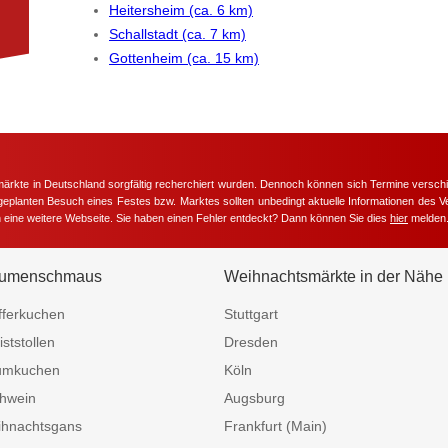
Heitersheim (ca. 6 km)
Schallstadt (ca. 7 km)
Gottenheim (ca. 15 km)
märkte in Deutschland sorgfältig recherchiert wurden. Dennoch können sich Termine versc
m geplanten Besuch eines Festes bzw. Marktes sollten unbedingt aktuelle Informationen des Ve
h eine weitere Webseite. Sie haben einen Fehler entdeckt? Dann können Sie dies
hier
melden
umenschmaus
Weihnachtsmärkte in der Nähe
fferkuchen
Stuttgart
iststollen
Dresden
umkuchen
Köln
hwein
Augsburg
hnachtsgans
Frankfurt (Main)