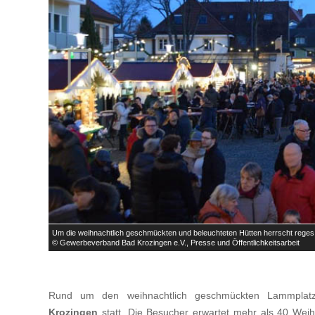

Um die weihnachtlich geschmückten und beleuchteten Hütten herrscht reges
© Gewerbeverband Bad Krozingen e.V., Presse und Öffentlichkeitsarbeit
Rund um den weihnachtlich geschmückten Lammplat
Krozingen
statt. Die Besucher erwartet mehr als 40 Wei