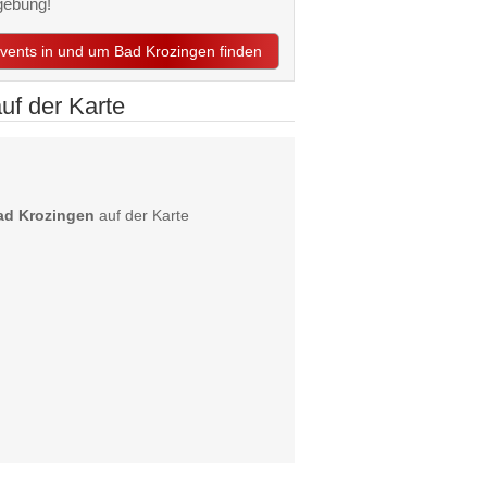
gebung!
 Events in und um Bad Krozingen finden
uf der Karte
ad Krozingen
auf der Karte