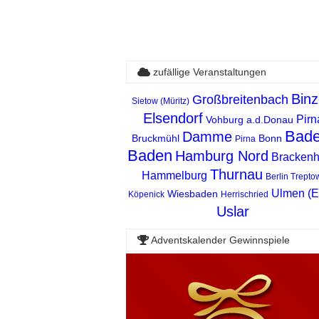
zufällige Veranstaltungen
Bin
Großbreitenbach
Sietow (Müritz)
Elsendorf
Pirn
Vohburg a.d.Donau
Bade
Damme
Bruckmühl
Bonn
Pirna
Baden
Hamburg Nord
Bracken
Thurnau
Hammelburg
Berlin Trepto
Ulmen (Ei
Wiesbaden
Köpenick
Herrischried
Uslar
Adventskalender Gewinnspiele