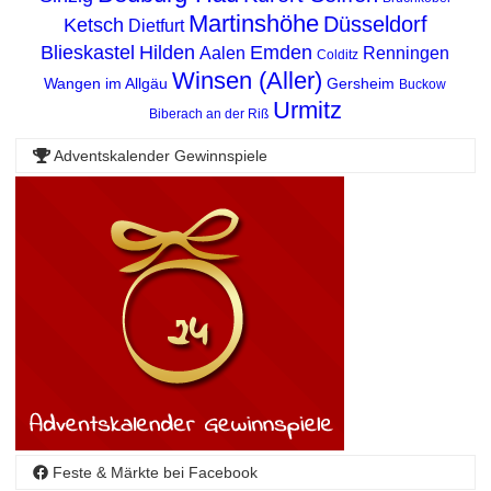
Martinshöhe
Düsseldorf
Ketsch
Dietfurt
Blieskastel
Hilden
Emden
Aalen
Renningen
Colditz
Winsen (Aller)
Wangen im Allgäu
Gersheim
Buckow
Urmitz
Biberach an der Riß
Adventskalender Gewinnspiele
Feste & Märkte bei Facebook