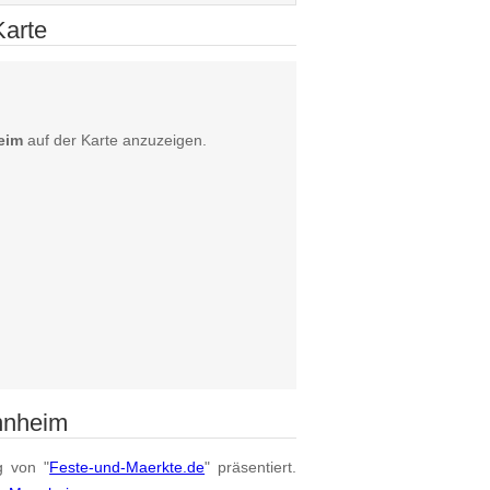
Karte
eim
auf der Karte anzuzeigen.
nnheim
g von "
Feste-und-Maerkte.de
" präsentiert.