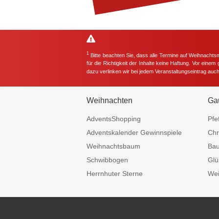
1
Bitte beachten Sie, dass alle Termine auf Weihnachts
für die Richtigkeit der Inhalte keine Haftung. Vor eine
dazu verlinken wir bei jedem Veranstaltungseintrag auc
Weihnachten
Ga
AdventsShopping
Pfe
Adventskalender Gewinnspiele
Chr
Weihnachtsbaum
Ba
Schwibbogen
Glü
Herrnhuter Sterne
Wei