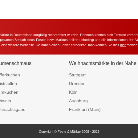
märkte in Deutschland sorgfältig recherchiert wurden. Dennoch können sich Termine versc
m geplanten Besuch eines Festes bzw. Marktes sollten unbedingt aktuelle Informationen des Ve
h eine weitere Webseite. Sie haben einen Fehler entdeckt? Dann können Sie dies
hier
melden
umenschmaus
Weihnachtsmärkte in der Nähe
fferkuchen
Stuttgart
iststollen
Dresden
umkuchen
Köln
hwein
Augsburg
hnachtsgans
Frankfurt (Main)
Copyright © Feste & Märkte 2008 - 2026