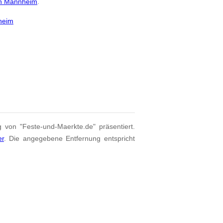
on Mannheim
.
heim
g von "Feste-und-Maerkte.de" präsentiert.
er
. Die angegebene Entfernung entspricht