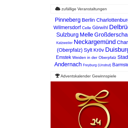
zufällige Veranstaltungen
Pinneberg
Berlin Charlottenbur
Delbrü
Wilmersdorf
Görwihl
Celle
Sulzburg
Melle
Großderscha
Neckargemünd
Cha
Katzweiler
Duisbur
(Oberpfalz)
Sylt
Kröv
Sta
Emstek
Weiden in der Oberpfalz
Andernach
Barmst
Freyburg (Unstrut)
Adventskalender Gewinnspiele