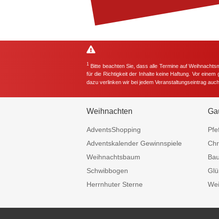
1
Bitte beachten Sie, dass alle Termine auf Weihnachts
für die Richtigkeit der Inhalte keine Haftung. Vor eine
dazu verlinken wir bei jedem Veranstaltungseintrag auc
Weihnachten
Ga
AdventsShopping
Pfe
Adventskalender Gewinnspiele
Chr
Weihnachtsbaum
Ba
Schwibbogen
Glü
Herrnhuter Sterne
Wei