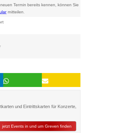
euen Termin bereits kennen, können Sie
ular
mitteilen.
rt
r
karten und Eintrittskarten für Konzerte,
jetzt Events in und um Greven finden