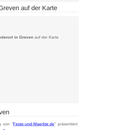
reven auf der Karte
derort in Greven
auf der Karte
even
g von "
Feste-und-Maerkte.de
" präsentiert.