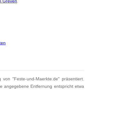
on Greven
.
ten
g von "Feste-und-Maerkte.de" präsentiert.
ie angegebene Entfernung entspricht etwa