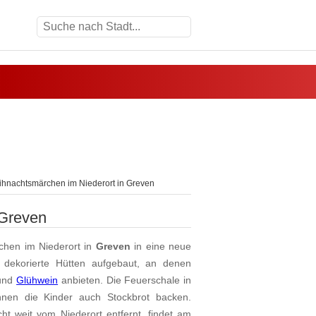
hnachtsmärchen im Niederort in Greven
 Greven
hen im Niederort in
Greven
in eine neue
 dekorierte Hütten aufgebaut, an denen
 und
Glühwein
anbieten. Die Feuerschale in
nnen die Kinder auch Stockbrot backen.
ht weit vom Niederort entfernt, findet am