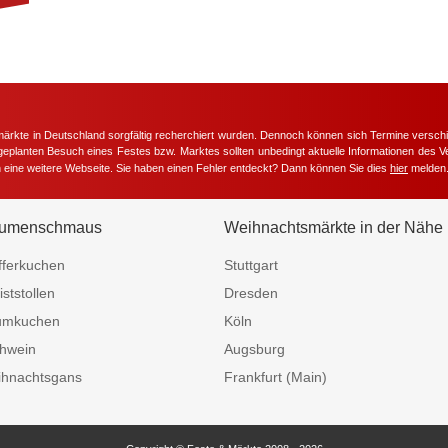
märkte in Deutschland sorgfältig recherchiert wurden. Dennoch können sich Termine versc
m geplanten Besuch eines Festes bzw. Marktes sollten unbedingt aktuelle Informationen des Ve
h eine weitere Webseite. Sie haben einen Fehler entdeckt? Dann können Sie dies
hier
melden
umenschmaus
Weihnachtsmärkte in der Nähe
fferkuchen
Stuttgart
iststollen
Dresden
umkuchen
Köln
hwein
Augsburg
hnachtsgans
Frankfurt (Main)