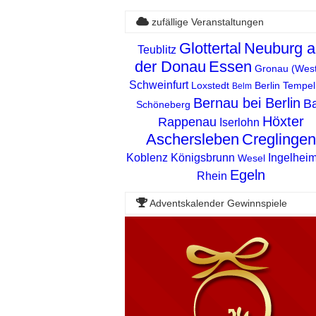
zufällige Veranstaltungen
Glottertal
Neuburg a
Teublitz
der Donau
Essen
Gronau (West
Schweinfurt
Loxstedt
Berlin Tempel
Belm
Bernau bei Berlin
B
Schöneberg
Höxter
Rappenau
Iserlohn
Aschersleben
Creglingen
Koblenz
Königsbrunn
Ingelhei
Wesel
Egeln
Rhein
Adventskalender Gewinnspiele