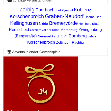
zufällige Veranstaltungen
Zörbig
Koblenz
Eberbach
Bad Pyrmont
Graben-Neudorf
Korschenbroich
Oberhausen
Kellinghusen
Bremervörde
Nidda
Homburg (Saar)
Remscheid
Zwingenberg
Merseburg
Ostheim vor der Rhön
Bamberg
(Bergstraße)
Neumarkt i. d. OPf.
Lebus
Korschenbroich
Zeltingen-Rachtig
Adventskalender Gewinnspiele