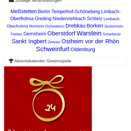
zufällige Veranstaltungen
Meßstetten
Berlin Tempelhof-Schöneberg
Limbach-
Oberfrohna
Greding
Niederviehbach
Schleiz
Limbach-
Drebkau
Borken
Oberfrohna
Monheim (Schwaben)
Zeulenroda-
Warstein
Oberstdorf
Gernsheim
Triebes
Scharbeutz
Sankt Ingbert
Ostheim vor der Rhön
Zwiesel
Schweinfurt
Oldenburg
Adventskalender Gewinnspiele