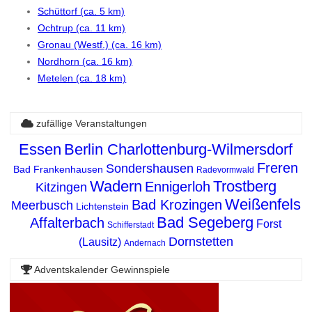
Schüttorf (ca. 5 km)
Ochtrup (ca. 11 km)
Gronau (Westf.) (ca. 16 km)
Nordhorn (ca. 16 km)
Metelen (ca. 18 km)
zufällige Veranstaltungen
Essen
Berlin Charlottenburg-Wilmersdorf
Freren
Sondershausen
Bad Frankenhausen
Radevormwald
Wadern
Trostberg
Ennigerloh
Kitzingen
Weißenfels
Bad Krozingen
Meerbusch
Lichtenstein
Bad Segeberg
Affalterbach
Forst
Schifferstadt
Dornstetten
(Lausitz)
Andernach
Adventskalender Gewinnspiele