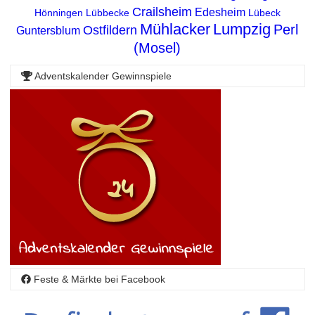
Crailsheim
Edesheim
Hönningen
Lübbecke
Lübeck
Mühlacker
Lumpzig
Perl
Ostfildern
Guntersblum
(Mosel)
Adventskalender Gewinnspiele
Feste & Märkte bei Facebook