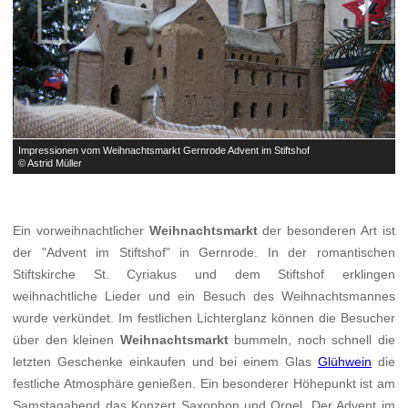


Impressionen vom Weihnachtsmarkt Gernrode Advent im Stiftshof
I
© Astrid Müller
©
Ein vorweihnachtlicher
Weihnachtsmarkt
der besonderen Art ist
der "Advent im Stiftshof" in Gernrode. In der romantischen
Stiftskirche St. Cyriakus und dem Stiftshof erklingen
weihnachtliche Lieder und ein Besuch des Weihnachtsmannes
wurde verkündet. Im festlichen Lichterglanz können die Besucher
über den kleinen
Weihnachtsmarkt
bummeln, noch schnell die
letzten Geschenke einkaufen und bei einem Glas
Glühwein
die
festliche Atmosphäre genießen. Ein besonderer Höhepunkt ist am
Samstagabend das Konzert Saxophon und Orgel. Der Advent im