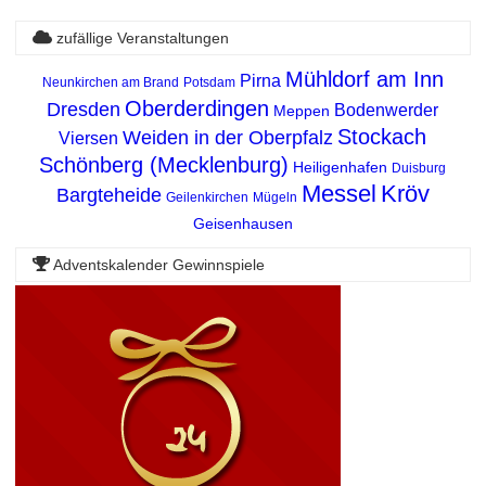
zufällige Veranstaltungen
Mühldorf am Inn
Pirna
Neunkirchen am Brand
Potsdam
Oberderdingen
Dresden
Bodenwerder
Meppen
Stockach
Weiden in der Oberpfalz
Viersen
Schönberg (Mecklenburg)
Heiligenhafen
Duisburg
Messel
Kröv
Bargteheide
Geilenkirchen
Mügeln
Geisenhausen
Adventskalender Gewinnspiele