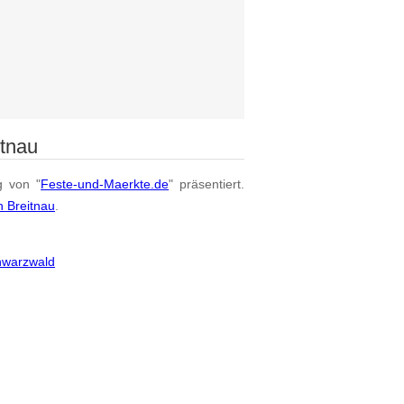
itnau
g von "
Feste-und-Maerkte.de
" präsentiert.
n Breitnau
.
hwarzwald