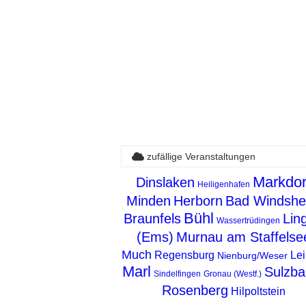
zufällige Veranstaltungen
Markdor
Dinslaken
Heiligenhafen
Minden
Herborn
Bad Windshe
Bühl
Braunfels
Lin
Wassertrüdingen
(Ems)
Murnau am Staffelse
Much
Regensburg
Lei
Nienburg/Weser
Marl
Sulzba
Sindelfingen
Gronau (Westf.)
Rosenberg
Hilpoltstein