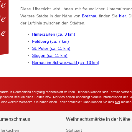
Diese Übersicht wird Ihnen mit freundlicher Unterstützun
Weitere Städte in der Nähe von
Breitnau
finden Sie
hier
. D
der Luftlinie zwischen den Städten.
Hinterzarten (ca. 3 km)
Feldberg (ca. 7 km)
St. Peter (ca. 11 km)
Stegen (ca. 11 km)
Bernau im Schwarzwald (ca. 13 km)
märkte in Deutschland sorgfältig recherchiert wurden. Dennoch können sich Termine versc
m geplanten Besuch eines Festes bzw. Marktes sollten unbedingt aktuelle Informationen des Ve
h eine weitere Webseite. Sie haben einen Fehler entdeckt? Dann können Sie dies
hier
melden
umenschmaus
Weihnachtsmärkte in der Nähe
fferkuchen
Stuttgart