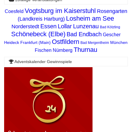
Vogtsburg im Kaiserstuhl
Rosengarten
Coesfeld
Losheim am See
(Landkreis Harburg)
Essen
Lollar
Lunzenau
Norderstedt
Bad Kötzting
Schönebeck (Elbe)
Bad Endbach
Gescher
Ostfildern
Heideck
Frankfurt (Main)
München
Bad Mergentheim
Thurnau
Fischen
Nürnberg
Adventskalender Gewinnspiele