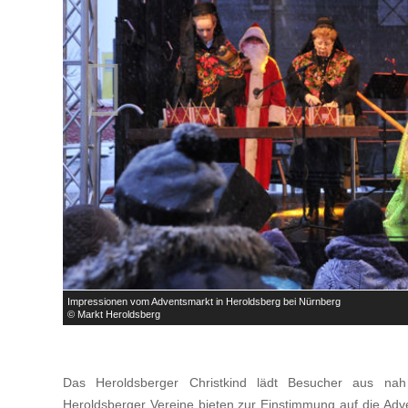

Impressionen vom Adventsmarkt in Heroldsberg bei Nürnberg
© Markt Heroldsberg
Das Heroldsberger Christkind lädt Besucher aus na
Heroldsberger Vereine bieten zur Einstimmung auf die Ad