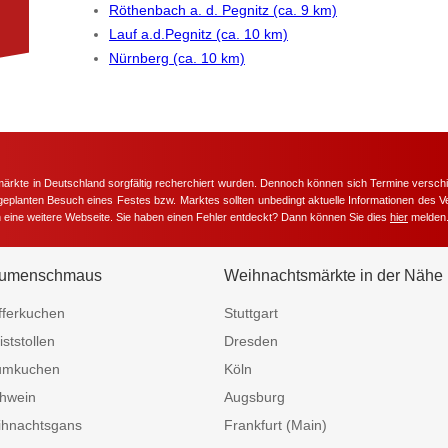
Röthenbach a. d. Pegnitz (ca. 9 km)
Lauf a.d.Pegnitz (ca. 10 km)
Nürnberg (ca. 10 km)
märkte in Deutschland sorgfältig recherchiert wurden. Dennoch können sich Termine versc
m geplanten Besuch eines Festes bzw. Marktes sollten unbedingt aktuelle Informationen des Ve
h eine weitere Webseite. Sie haben einen Fehler entdeckt? Dann können Sie dies
hier
melden
umenschmaus
Weihnachtsmärkte in der Nähe
fferkuchen
Stuttgart
iststollen
Dresden
umkuchen
Köln
hwein
Augsburg
hnachtsgans
Frankfurt (Main)