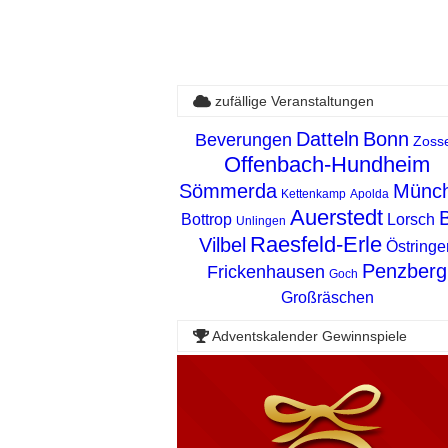
zufällige Veranstaltungen
Datteln
Bonn
Beverungen
Zoss
Offenbach-Hundheim
Sömmerda
Münc
Kettenkamp
Apolda
Auerstedt
Bottrop
Lorsch
Unlingen
Raesfeld-Erle
Vilbel
Östringe
Penzberg
Frickenhausen
Goch
Großräschen
Adventskalender Gewinnspiele