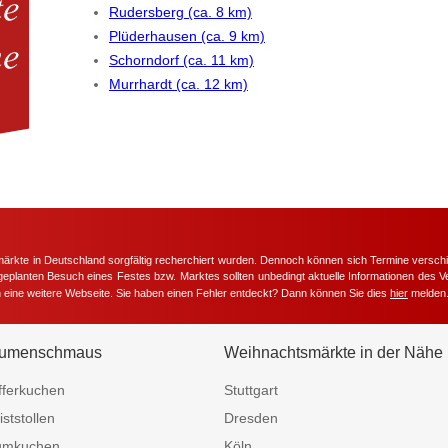
Rudersberg (ca. 8 km)
Plüderhausen (ca. 9 km)
Schorndorf (ca. 11 km)
Murrhardt (ca. 12 km)
märkte in Deutschland sorgfältig recherchiert wurden. Dennoch können sich Termine versc
m geplanten Besuch eines Festes bzw. Marktes sollten unbedingt aktuelle Informationen des Ve
h eine weitere Webseite. Sie haben einen Fehler entdeckt? Dann können Sie dies
hier
melden
umenschmaus
Weihnachtsmärkte in der Nähe
fferkuchen
Stuttgart
iststollen
Dresden
umkuchen
Köln