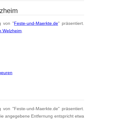
lzheim
g von "
Feste-und-Maerkte.de
" präsentiert.
on Welzheim
.
beuren
g von "Feste-und-Maerkte.de" präsentiert.
Die angegebene Entfernung entspricht etwa