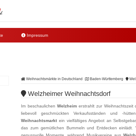
te
Impressum
Weihnachtsmärkte in Deutschland
Baden-Württemberg
Welz
Welzheimer Weihnachtsdorf
Im beschaulichen
Welzheim
erstrahlt zur Weihnachtszeit
liebevoll geschmückten Verkaufsständen und -hütt
Weihnachtsmarkt
ein vielfältiges Angebot an Selbstgeba
das zum gemütlichen Bummeln und Entdecken einlädt. 
genussvolle Momente, während Musikvereine aus
Welzh