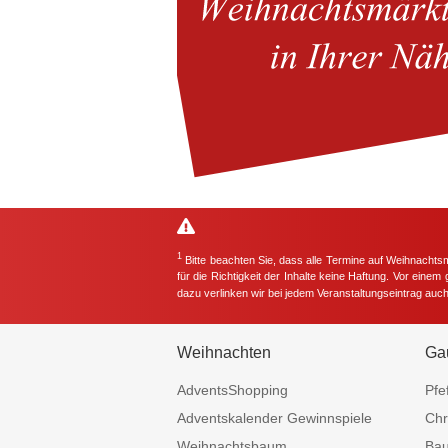
1
Bitte beachten Sie, dass alle Termine auf Weihnachts
für die Richtigkeit der Inhalte keine Haftung. Vor eine
dazu verlinken wir bei jedem Veranstaltungseintrag auc
Weihnachten
Ga
AdventsShopping
Pfe
Adventskalender Gewinnspiele
Chr
Weihnachtsbaum
Ba