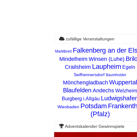
zufällige Veranstaltungen
Falkenberg an der Els
Marktbreit
Bril
Mindelheim
Winsen (Luhe)
Laupheim
Crailsheim
Egeln
Seifhennersdorf
Baumholder
Wuppertal
Mönchengladbach
Blaufelden
Andechs
Welzheim
Ludwigshafe
Burgberg i.Allgäu
Potsdam
Frankenth
Wiesbaden
(Pfalz)
Adventskalender Gewinnspiele