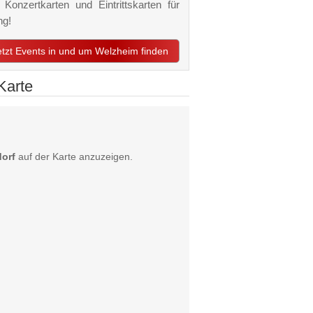
Konzertkarten und Eintrittskarten für
ng!
etzt Events in und um Welzheim finden
Karte
orf
auf der Karte anzuzeigen.