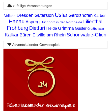
zufällige Veranstaltungen
Uslar
Dresden
Gütersloh
Gerolzhofen
Karben
Vellahn
Hanau
Lilienthal
Asperg
Buchholz in der Nordheide
Frohburg
Dietfurt
Grimma
Heide
Güster
Großbottwar
Kalkar
Schönwalde-Glien
Büren
Eltville am Rhein
Adventskalender Gewinnspiele