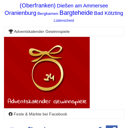
(Oberfranken)
Dießen am Ammersee
Bargteheide
Oranienburg
Bad Kötzting
Bergkamen
Lüdenscheid
Adventskalender Gewinnspiele
Feste & Märkte bei Facebook