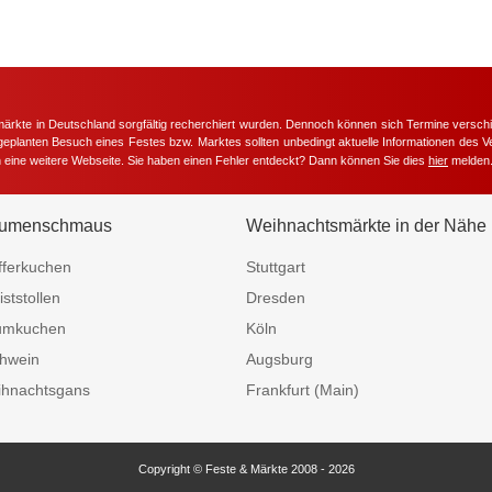
märkte in Deutschland sorgfältig recherchiert wurden. Dennoch können sich Termine versc
m geplanten Besuch eines Festes bzw. Marktes sollten unbedingt aktuelle Informationen des Ve
h eine weitere Webseite. Sie haben einen Fehler entdeckt? Dann können Sie dies
hier
melden
umenschmaus
Weihnachtsmärkte in der Nähe
fferkuchen
Stuttgart
iststollen
Dresden
umkuchen
Köln
hwein
Augsburg
hnachtsgans
Frankfurt (Main)
Copyright © Feste & Märkte 2008 - 2026