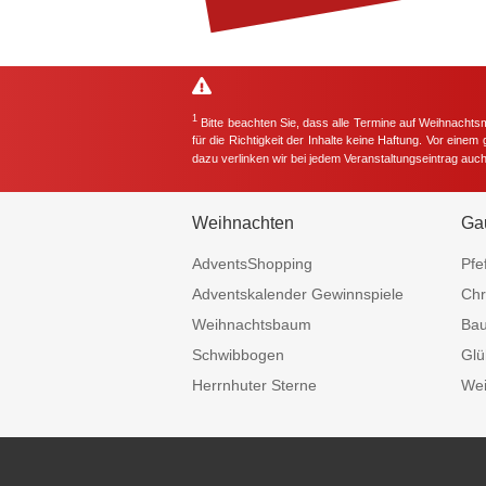
1
Bitte beachten Sie, dass alle Termine auf Weihnachts
für die Richtigkeit der Inhalte keine Haftung. Vor eine
dazu verlinken wir bei jedem Veranstaltungseintrag auc
Weihnachten
Ga
AdventsShopping
Pfe
Adventskalender Gewinnspiele
Chr
Weihnachtsbaum
Ba
Schwibbogen
Glü
Herrnhuter Sterne
Wei