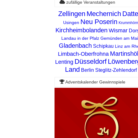
zufällige Veranstaltungen
Zellingen
Mechernich
Datte
Neu Poserin
Usingen
Krummhör
Kirchheimbolanden
Wismar
Dor
Landau in der Pfalz
Gemünden am Mai
Gladenbach
Schipkau
Linz am Rh
Martinshö
Limbach-Oberfrohna
Düsseldorf
Löwenber
Lenting
Land
Berlin Steglitz-Zehlendorf
Adventskalender Gewinnspiele