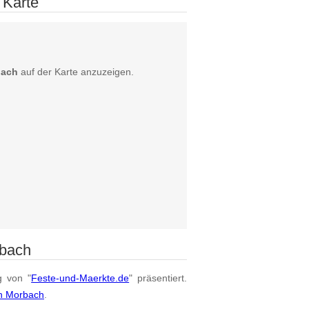
 Karte
bach
auf der Karte anzuzeigen.
rbach
g von "
Feste-und-Maerkte.de
" präsentiert.
on Morbach
.