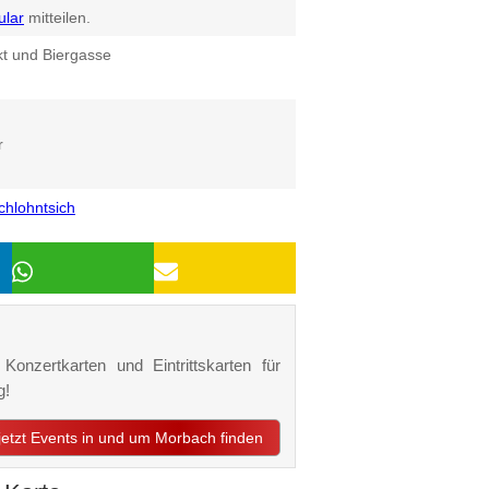
ular
mitteilen.
t und Biergasse
r
hlohntsich
onzertkarten und Eintrittskarten für
g!
jetzt Events in und um Morbach finden