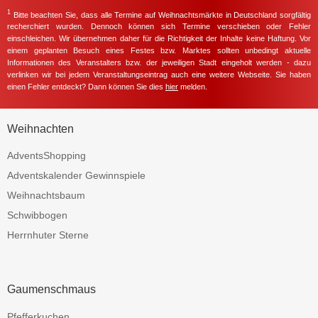
1
Bitte beachten Sie, dass alle Termine auf Weihnachtsmärkte in Deutschland sorgfältig
recherchiert wurden. Dennoch können sich Termine verschieben oder Fehler
einschleichen. Wir übernehmen daher für die Richtigkeit der Inhalte keine Haftung. Vor
einem geplanten Besuch eines Festes bzw. Marktes sollten unbedingt aktuelle
Informationen des Veranstalters bzw. der jeweiligen Stadt eingeholt werden - dazu
verlinken wir bei jedem Veranstaltungseintrag auch eine weitere Webseite. Sie haben
einen Fehler entdeckt? Dann können Sie dies
hier
melden.
Weihnachten
AdventsShopping
Adventskalender Gewinnspiele
Weihnachtsbaum
Schwibbogen
Herrnhuter Sterne
Gaumenschmaus
Pfefferkuchen