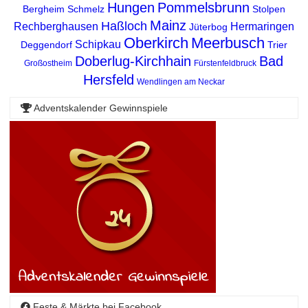
Hungen
Pommelsbrunn
Bergheim
Schmelz
Stolpen
Mainz
Haßloch
Rechberghausen
Hermaringen
Jüterbog
Oberkirch
Meerbusch
Schipkau
Deggendorf
Trier
Doberlug-Kirchhain
Bad
Großostheim
Fürstenfeldbruck
Hersfeld
Wendlingen am Neckar
Adventskalender Gewinnspiele
Feste & Märkte bei Facebook