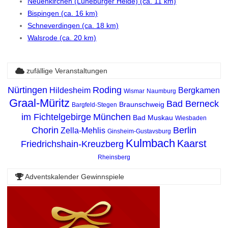
Neuenkirchen (Lüneburger Heide) (ca. 11 km)
Bispingen (ca. 16 km)
Schneverdingen (ca. 18 km)
Walsrode (ca. 20 km)
zufällige Veranstaltungen
Nürtingen
Roding
Hildesheim
Bergkamen
Wismar
Naumburg
Graal-Müritz
Bad Berneck
Braunschweig
Bargfeld-Stegen
im Fichtelgebirge
München
Bad Muskau
Wiesbaden
Chorin
Berlin
Zella-Mehlis
Ginsheim-Gustavsburg
Kulmbach
Kaarst
Friedrichshain-Kreuzberg
Rheinsberg
Adventskalender Gewinnspiele