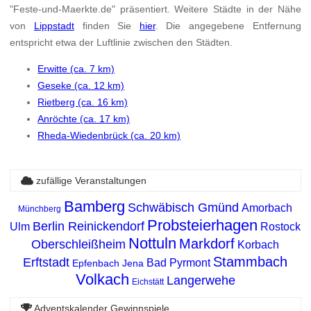
"Feste-und-Maerkte.de" präsentiert. Weitere Städte in der Nähe
von
Lippstadt
finden Sie
hier
. Die angegebene Entfernung
entspricht etwa der Luftlinie zwischen den Städten.
Erwitte (ca. 7 km)
Geseke (ca. 12 km)
Rietberg (ca. 16 km)
Anröchte (ca. 17 km)
Rheda-Wiedenbrück (ca. 20 km)
zufällige Veranstaltungen
Bamberg
Schwäbisch Gmünd
Amorbach
Münchberg
Probsteierhagen
Berlin Reinickendorf
Ulm
Rostock
Nottuln
Markdorf
Oberschleißheim
Korbach
Stammbach
Erftstadt
Bad Pyrmont
Epfenbach
Jena
Volkach
Langerwehe
Eichstätt
Adventskalender Gewinnspiele