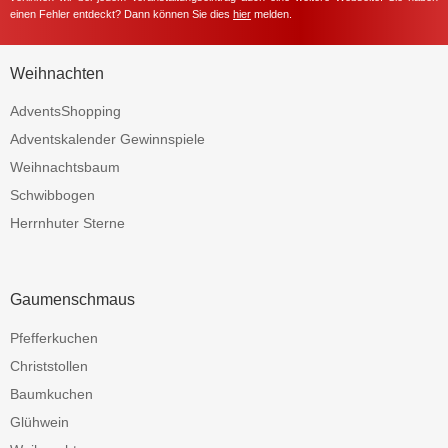
einen Fehler entdeckt? Dann können Sie dies
hier
melden.
Weihnachten
AdventsShopping
Adventskalender Gewinnspiele
Weihnachtsbaum
Schwibbogen
Herrnhuter Sterne
Gaumenschmaus
Pfefferkuchen
Christstollen
Baumkuchen
Glühwein