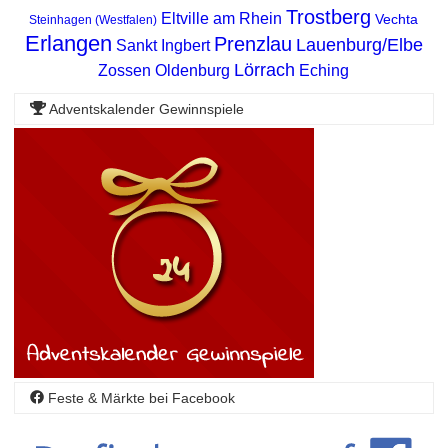
Trostberg
Eltville am Rhein
Vechta
Steinhagen (Westfalen)
Erlangen
Prenzlau
Lauenburg/Elbe
Sankt Ingbert
Lörrach
Zossen
Oldenburg
Eching
Adventskalender Gewinnspiele
Feste & Märkte bei Facebook