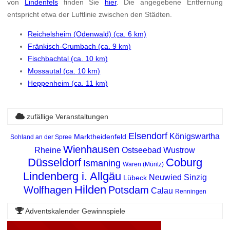
von
Lindenfels
finden Sie
hier
. Die angegebene Entfernung
entspricht etwa der Luftlinie zwischen den Städten.
Reichelsheim (Odenwald) (ca. 6 km)
Fränkisch-Crumbach (ca. 9 km)
Fischbachtal (ca. 10 km)
Mossautal (ca. 10 km)
Heppenheim (ca. 11 km)
zufällige Veranstaltungen
Elsendorf
Königswartha
Marktheidenfeld
Sohland an der Spree
Wienhausen
Rheine
Ostseebad Wustrow
Düsseldorf
Coburg
Ismaning
Waren (Müritz)
Lindenberg i. Allgäu
Neuwied
Sinzig
Lübeck
Hilden
Wolfhagen
Potsdam
Calau
Renningen
Adventskalender Gewinnspiele