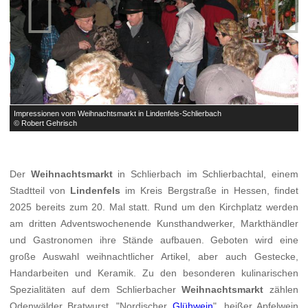


Impressionen vom Weihnachtsmarkt in Lindenfels-Schlierbach
I
© Robert Gehrisch
©
Der
Weihnachtsmarkt
in Schlierbach im Schlierbachtal, einem
Stadtteil von
Lindenfels
im Kreis Bergstraße in Hessen, findet
2025 bereits zum 20. Mal statt. Rund um den Kirchplatz werden
am dritten Adventswochenende Kunsthandwerker, Markthändler
und Gastronomen ihre Stände aufbauen. Geboten wird eine
große Auswahl weihnachtlicher Artikel, aber auch Gestecke,
Handarbeiten und Keramik. Zu den besonderen kulinarischen
Spezialitäten auf dem Schlierbacher
Weihnachtsmarkt
zählen
Odenwälder Bratwurst, "Nordischer
Glühwein
", heißer Apfelwein