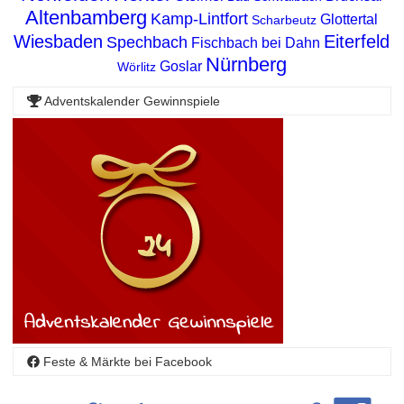
Altenbamberg
Kamp-Lintfort
Glottertal
Scharbeutz
Wiesbaden
Eiterfeld
Spechbach
Fischbach bei Dahn
Nürnberg
Goslar
Wörlitz
Adventskalender Gewinnspiele
Feste & Märkte bei Facebook